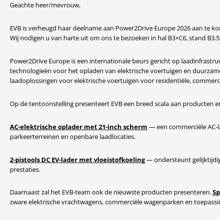
Geachte heer/mevrouw,
EVB is verheugd haar deelname aan Power2Drive Europe 2026 aan te kon
Wij nodigen u van harte uit om ons te bezoeken in hal B3+C6, stand B3.
Power2Drive Europe is een internationale beurs gericht op laadinfrastru
technologieën voor het opladen van elektrische voertuigen en duurzame
laadoplossingen voor elektrische voertuigen voor residentiële, commer
Op de tentoonstelling presenteert EVB een breed scala aan producten e
AC-elektrische oplader met 21-inch scherm
— een commerciële AC-la
parkeerterreinen en openbare laadlocaties.
2-pistools DC EV-lader met vloeistofkoeling
— ondersteunt gelijktijd
prestaties.
Daarnaast zal het EVB-team ook de nieuwste producten presenteren.
Sp
zware elektrische vrachtwagens, commerciële wagenparken en toepass