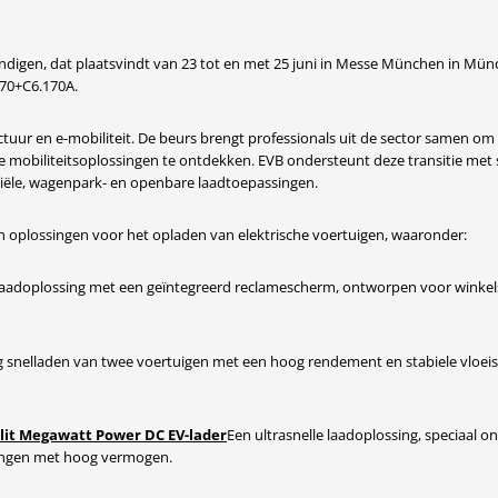
digen, dat plaatsvindt van 23 tot en met 25 juni in Messe München in Münc
570+C6.170A.
ctuur en e-mobiliteit. De beurs brengt professionals uit de sector samen om
 mobiliteitsoplossingen te ontdekken. EVB ondersteunt deze transitie met
ciële, wagenpark- en openbare laadtoepassingen.
n oplossingen voor het opladen van elektrische voertuigen, waaronder:
adoplossing met een geïntegreerd reclamescherm, ontworpen voor winkel
ig snelladen van twee voertuigen met een hoog rendement en stabiele vloei
lit Megawatt Power DC EV-lader
Een ultrasnelle laadoplossing, speciaal 
ingen met hoog vermogen.