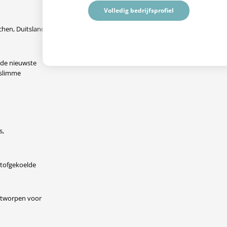
Volledig bedrijfsprofiel
hen, Duitsland.
 de nieuwste
 slimme
s,
stofgekoelde
ontworpen voor