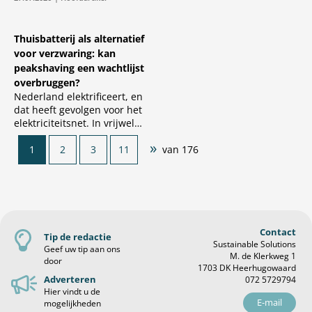
de beschikbare capaciteit
konden 1.
Thuisbatterij als alternatief
voor verzwaring: kan
peakshaving een wachtlijst
overbruggen?
Nederland elektrificeert, en
dat heeft gevolgen voor het
elektriciteitsnet. In vrijwel
heel Nederland gelden
»
1
2
3
11
van 176
inmiddels lange
wachttijden voor nieuwe en
zwaardere aansluitingen.
Contact
Tip de redactie
Sustainable Solutions
Geef uw tip aan ons
M. de Klerkweg 1
door
1703 DK Heerhugowaard
Adverteren
072 5729794
Hier vindt u de
E-mail
mogelijkheden