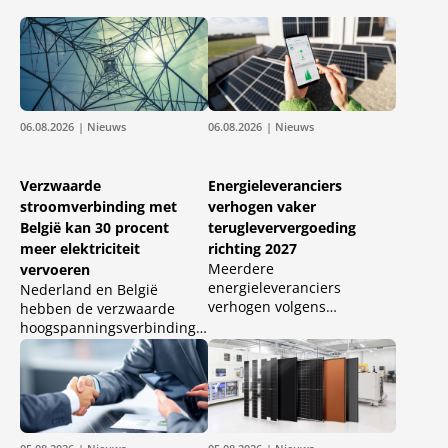
06.08.2026
| Nieuws
06.08.2026
| Nieuws
Verzwaarde
Energieleveranciers
stroomverbinding met
verhogen vaker
België kan 30 procent
terugleververgoeding
meer elektriciteit
richting 2027
Meerdere
vervoeren
energieleveranciers
Nederland en België
verhogen volgens
hebben de verzwaarde
Overstappen.nl hun
hoogspanningsverbinding
terugleververgoeding voor
Brabo III in de haven van
zonnestroom in aanloop
Antwerpen officieel
naar 2027. Van een brede
geopend. De verbinding
omslag is nog geen sprake:
moet het Belgische
bij tien van de zeventien
elektriciteitsnet rond de
onderzochte vaste
haven versterken en meer