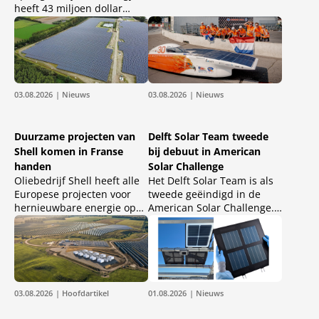
zonnepanelen verhoogd
heeft 43 miljoen dollar
van Bronze naar Silver. De
opgehaald in een eerste
nieuwe certificering geldt
investeringsronde voor de
sinds 28 mei 2026 voor de
groeifase van het bedrijf.
Solo M10 en Solo M10 Ultra
Met de investering wil het
Low Carbon.
bedrijf de productie van
zijn ijzer-luchtbatterijen
03.08.2026
| Nieuws
03.08.2026
| Nieuws
naar een hoger niveau
tillen.
Duurzame projecten van
Delft Solar Team tweede
Shell komen in Franse
bij debuut in American
handen
Solar Challenge
Oliebedrijf Shell heeft alle
Het Delft Solar Team is als
Europese projecten voor
tweede geëindigd in de
hernieuwbare energie op
American Solar Challenge.
het vasteland verkocht. Het
De studenten van de TU
Franse bedrijf Total
Delft kregen met zonneauto
Energies neemt de
Nuna 13S in totaal 2.535,5
projecten over. De
officiële mijl toegekend,
projecten die worden
omgerekend ongeveer 4.
overgenomen zijn onder
03.08.2026
| Hoofdartikel
01.08.2026
| Nieuws
meer gevestigd in Italië,
Nederland, Spanje en het