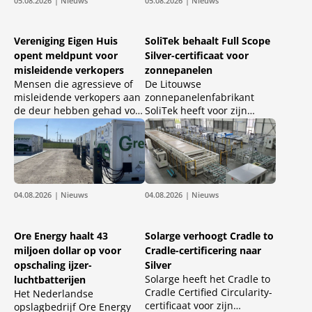
05.08.2026
| Nieuws
05.08.2026
| Nieuws
energiecontracten blijft na
uitwisseling van stroom
aftrek van terugleverkosten
tussen beide landen
maximaal een halve cent
mogelijk maken.
Vereniging Eigen Huis
SoliTek behaalt Full Scope
per teruggeleverde
opent meldpunt voor
Silver-certificaat voor
kilowattuur over.
misleidende verkopers
zonnepanelen
Mensen die agressieve of
De Litouwse
misleidende verkopers aan
zonnepanelenfabrikant
de deur hebben gehad voor
SoliTek heeft voor zijn
de verduurzaming van hun
SOLID-zonnepanelen het
woning kunnen dat nu
certificaat Cradle to Cradle
aangeven bij een
Certified Full Scope Silver
meldpunt. Vereniging Eigen
behaald. Het certificaat is
Huis wil de problemen met
afgegeven volgens versie 4.
het meldpunt beter in kaart
04.08.2026
| Nieuws
04.08.2026
| Nieuws
brengen.
Ore Energy haalt 43
Solarge verhoogt Cradle to
miljoen dollar op voor
Cradle-certificering naar
opschaling ijzer-
Silver
Solarge heeft het Cradle to
luchtbatterijen
Cradle Certified Circularity-
Het Nederlandse
certificaat voor zijn
opslagbedrijf Ore Energy