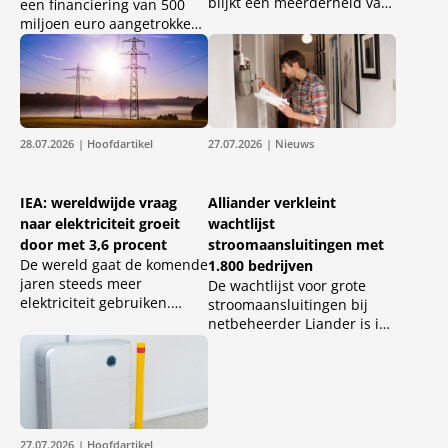
blijkt een meerderheid van
een financiering van 500
de bezitters van elektrische
miljoen euro aangetrokken
auto’s daarmee het
bij de Europese
buitenland op gaat zoeken
Investeringsbank (EIB) voor
voor vakantie.
de uitbreiding en
verzwaring van het
elektriciteitsnet.
28.07.2026
| Hoofdartikel
27.07.2026
| Nieuws
IEA: wereldwijde vraag
Alliander verkleint
naar elektriciteit groeit
wachtlijst
door met 3,6 procent
stroomaansluitingen met
De wereld gaat de komende
1.800 bedrijven
jaren steeds meer
De wachtlijst voor grote
elektriciteit gebruiken.
stroomaansluitingen bij
Volgens het Internationaal
netbeheerder Liander is in
Energieagentschap (IEA)
de eerste helft van 2026
groeit de wereldwijde
voor het eerst afgenomen.
elektriciteitsvraag in 2026
Door een combinatie van
met 3,6 procent en in 2027
netuitbreiding, afspraken
met 3,8 procent.
over flexibel energiegebruik
en slimmer benutten van
27.07.2026
| Hoofdartikel