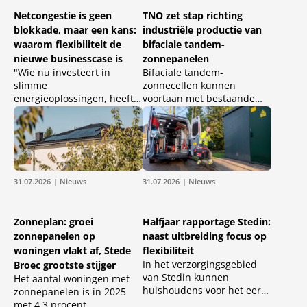
Verenigd Koninkrijk.
Netcongestie is geen
TNO zet stap richting
blokkade, maar een kans:
industriële productie van
waarom flexibiliteit de
bifaciale tandem-
nieuwe businesscase is
zonnepanelen
"Wie nu investeert in
Bifaciale tandem-
slimme
zonnecellen kunnen
energieoplossingen, heeft
voortaan met bestaande
straks een voorsprong."
industriële
Met die boodschap
productiemethoden
betreedt Tom Kuiper,
worden gemaakt. Dat heeft
Business Development
onderzoeksinstituut TNO
Manager Sustainable bij
met Nederlandse en Duitse
Rolls-Royce Solutions
industriële partners
31.07.2026
| Nieuws
31.07.2026
| Nieuws
Benelux, op 23 en 24
aangetoond.
september het podium van
Sustainable Solutions in
Zonneplan: groei
Halfjaar rapportage Stedin:
Kortrijk.
zonnepanelen op
naast uitbreiding focus op
woningen vlakt af, Stede
flexibiliteit
In het verzorgingsgebied
Broec grootste stijger
van Stedin kunnen
Het aantal woningen met
huishoudens voor het eerst
zonnepanelen is in 2025
op een wachtlijst
met 4,3 procent