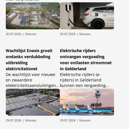
terechtkomen voor een
toegenomen. Nederland
nieuwe of zwaardere
telt daarmee inmiddels
elektriciteitsaansluiting. In
ruim 3 miljoen woningen
delen van de provincie
die zelf zonnestroom
Utrecht is inmiddels een
opwekken, goed voor 37
aansluitpauze van kracht,
procent van de totale
30.07.2026
| Nieuws
29.07.2026
| Nieuws
omdat de beschikbare
woningvoorraad.
netcapaciteit daar is
uitgeput.
Wachtlijst Enexis groeit
Elektrische rijders
ondanks verdubbeling
ontvangen vergoeding
uitbreiding
voor ontlasten stroomnet
elektriciteitsnet
in Gelderland
De wachtlijst voor nieuwe
Elektrische rijders (e-
en zwaardere
rijders) in Gelderland
elektriciteitsaansluitingen
kunnen een vergoeding
bij Enexis blijft toenemen.
krijgen als zij ervoor kiezen
Hoewel de netbeheerder in
hun auto slim op te laden
de eerste helft van 2026
bij een publieke laadpaal.
ruim twee keer zoveel extra
Netbeheerder Liander start
netcapaciteit realiseerde
daarvoor samen met
als in dezelfde periode
technologiepartner
29.07.2026
| Nieuws
29.07.2026
| Nieuws
vorig jaar, groeit de vraag
Deftpower,