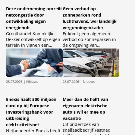
naar transportcapaciteit
laadpaalexploitanten
sneller dan het net kan
Vattenfall en Allego en
Deze onderneming omzeilt
Geen verbod op
worden uitgebreid.
laadpasaanbieders ANWB
netcongestie door
zonneparken rond
en Athlon een pilot op 12.
ontwikkeling eigen
luchthavens, wel landelijk
energiehub
vergunningenkader
Groothandel Koninklijke
Er komt geen algemeen
Dekker ontwikkelt op eigen
verbod op zonneparken in
terrein in Vianen een
de omgeving van
energiehub om de gevolgen
luchthavens. In plaats
van netcongestie op te
daarvan adviseert
vangen. Door tien
ingenieurs- en
bestaande
adviesbureau Arcadis in
netaansluitingen als
een rapport om een
zonnepanelen,
landelijk
28.07.2026
| Nieuws
28.07.2026
| Nieuws
batterijopslag en een slim
vergunningenkader in te
energiemanagementsystee
voeren, waarmee
m te combineren, creëert
zonneparken veilig kunnen
Enexis haalt 500 miljoen
Meer dan de helft van
het familiebedrijf
worden ontwikkeld zonder
euro op bij Europese
eigenaren elektrische
voldoende ruimte om een
risico's voor de luchtvaart.
Investeringsbank voor
auto's wil er mee op
nieuw verhuurpand te
uitbreiding
vakantie
realiseren zonder te
Uit onderzoek van
elektriciteitsnet
wachten op een zwaardere
snellaadbedrijf Fastned
Netbeheerder Enexis heeft
netaansluiting.