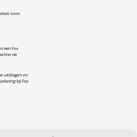
titeit vorm
uni een Fox
 achter de
we uitdragen en
rketing bij Fox