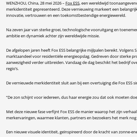
WENZHOU, China, 28 mei 2026 –
Fox ESS
, een wereldwijd toonaangevend
merkidentiteit gepresenteerd. Deze vernieuwing markeert een belangrijk
innovatie, vertrouwen en een toekomstbestendige energiewereld.
Na zeven jaar van sterke groei, technologische vooruitgang en toenemend
ambitie en dynamiek achter zijn wereldwijde missie.
De afgelopen jaren heeft Fox ESS belangrijke mijlpalen bereikt. Volgens
marktaandeel voor residentiële energieopslag. Gedreven door sterke prod
aanwezigheid verder uitbreiden. Vandaag de dag beschikt het bedrijf ov
regio’s.
De vernieuwde merkidentiteit sluit aan bij een overtuiging die Fox ESS sin
“De zon schijnt voor iedereen, dus haar energie zou dat ook moeten doe
Met deze nieuwe fase verfijnt Fox ESS de manier waarop het zijn verhaal
merkervaringen, waarmee klanten, partners en bezoekers het merk nog
Een nieuwe visuele identiteit, geïnspireerd door de kracht van zonne-en