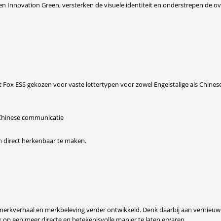
en Innovation Green, versterken de visuele identiteit en onderstrepen de ov
t Fox ESS gekozen voor vaste lettertypen voor zowel Engelstalige als Chines
 Chinese communicatie
en direct herkenbaar te maken.
ijn merkverhaal en merkbeleving verder ontwikkeld. Denk daarbij aan vernieu
 een meer directe en betekenisvolle manier te laten ervaren.