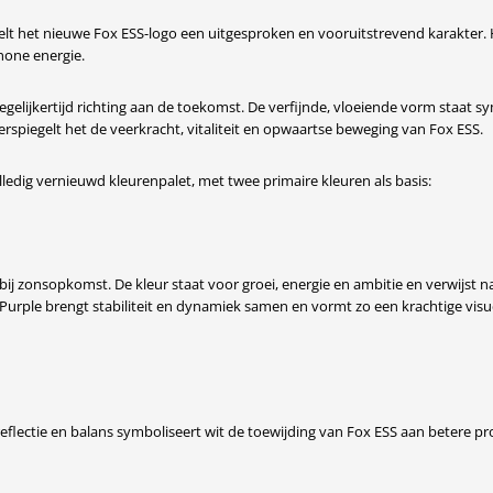
t het nieuwe Fox ESS-logo een uitgesproken en vooruitstrevend karakter.
hone energie.
elijkertijd richting aan de toekomst. De verfijnde, vloeiende vorm staat s
rspiegelt het de veerkracht, vitaliteit en opwaartse beweging van Fox ESS.
edig vernieuwd kleurenpalet, met twee primaire kleuren als basis:
 bij zonsopkomst. De kleur staat voor groei, energie en ambitie en verwijst n
Purple brengt stabiliteit en dynamiek samen en vormt zo een krachtige visu
reflectie en balans symboliseert wit de toewijding van Fox ESS aan betere p