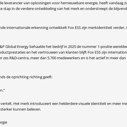
e leverancier van oplossingen voor hernieuwbare energie, heeft vandaag z
e stap in de verdere ontwikkeling van het merk en onderstreept de blijven
e internationale erkenning ontwikkelt Fox ESS zijn merkidentiteit verder, i
 S&P Global Energy behaalde het bedrijf in 2025 de nummer 1-positie wereldwi
uctprestaties en het vertrouwen van klanten blijft Fox ESS zijn internation
er zes R&D-centra, meer dan 5.700 medewerkers en is het actief in meer dan
ds de oprichting richting geeft:
n.”
 vertelt. Het merk introduceert een helderdere visuele identiteit en meer 
 sterker kunnen beleven.
ergie