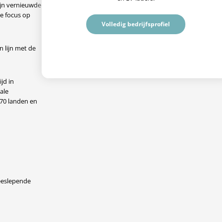
ijn vernieuwde
de focus op
Volledig bedrijfsprofiel
n lijn met de
jd in
ale
 70 landen en
meeslepende