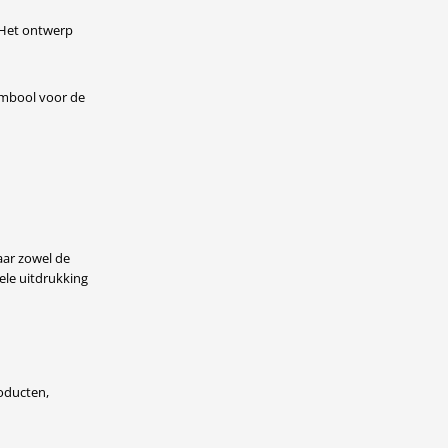
 Het ontwerp
ymbool voor de
aar zowel de
ele uitdrukking
roducten,