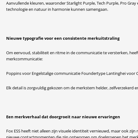
Aanvullende kleuren, waaronder Starlight Purple, Tech Purple, Pro Gray 
technologie en natuur in harmonie kunnen samengaan.
Nieuwe typografie voor een consistente merkuitstraling
Om eenvoud, stabiliteit en ritme in de communicatie te versterken, heef
merkcommunicatie:
Poppins voor Engelstalige communicatie Foundertype Lantinghei voor
Elk detail is zorgvuldig gekozen om de merkstem helder, zelfverzekerd 
Een merkverhaal dat doorgroeit naar nieuwe ervaringen
Fox ESS heeft niet alleen zijn visuele identiteit vernieuwd, maar ook z
nieuwe contactmomenten die zijn ontworpen om doelgroepen het merk op