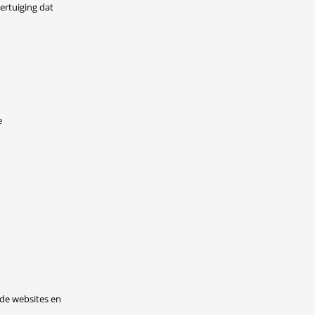
ertuiging dat
e
wde websites en