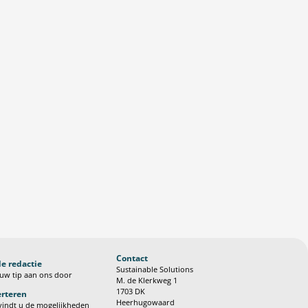
Contact
de redactie
Sustainable Solutions
uw tip aan ons door
M. de Klerkweg 1
1703 DK
rteren
Heerhugowaard
vindt u de mogelijkheden