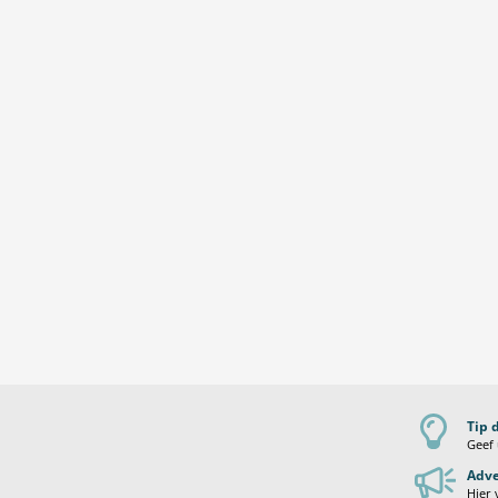
Tip 
Geef 
Adve
Hier 