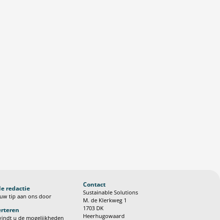
Contact
de redactie
Sustainable Solutions
uw tip aan ons door
M. de Klerkweg 1
1703 DK
rteren
Heerhugowaard
vindt u de mogelijkheden