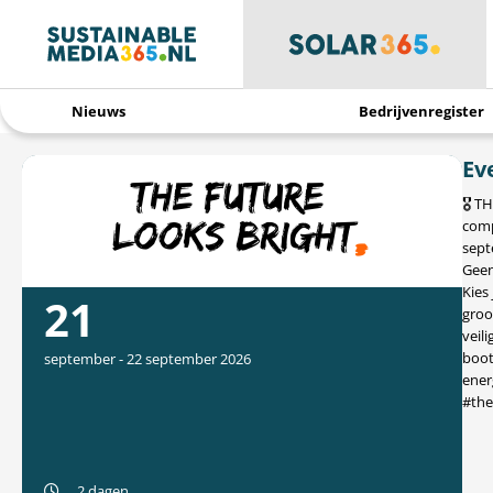
Nieuws
Bedrijvenregister
Ev
🎖️ 
comp
sept
Geen
Kies
21
groo
veil
boot
september
-
22 september 2026
ener
#the
2 dagen