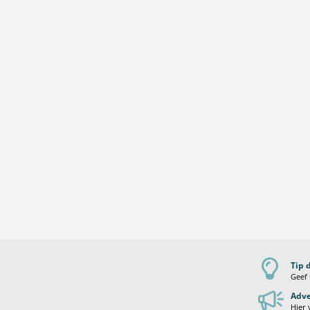
Tip 
Geef 
Adve
Hier 