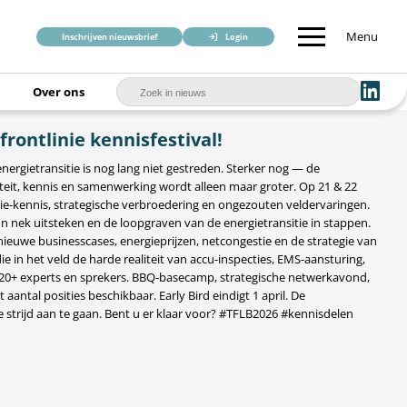
Menu
Inschrijven nieuwsbrief
Login
Over ons
frontlinie kennisfestival!
gietransitie is nog lang niet gestreden. Sterker nog — de
iteit, kennis en samenwerking wordt alleen maar groter. Op 21 & 22
ie-kennis, strategische verbroedering en ongezouten veldervaringen.
nek uitsteken en de loopgraven van de energietransitie in stappen.
nieuwe businesscases, energieprijzen, netcongestie en de strategie van
 in het veld de harde realiteit van accu-inspecties, EMS-aansturing,
. 20+ experts en sprekers. BBQ-basecamp, strategische netwerkavond,
ntal posities beschikbaar. Early Bird eindigt 1 april. De
 strijd aan te gaan. Bent u er klaar voor? #TFLB2026 #kennisdelen