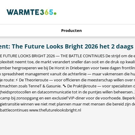
Producten
ent: The Future Looks Bright 2026 het 2 daags 
THE FUTURE LOOKS BRIGHT 2026 — THE BATTLE CONTINUES De strijd om de ener
lexiteit neemt toe, de markt verandert sneller dan ooit en de druk op kwal
ember hergroeperen we bij De Horst in Driebergen voor twee dagen frontlin
 spreadsheet management vanuit de achterlinie — maar vakmensen die hun 
 je route: ⚡ De Theorieroute — voor officieren die meesterschap willen over 
tmachten zoals TenneT & Gasunie. 🔧 De Praktijkroute — voor specialisten die
igheidsprotocollen en datacommunicatie tot in de puntjes willen beheersen
camp bij zonsopgang en een exclusief VIP-diner voor de voorhoede. Beperkt aa
gietransitie winnen we niet met plannen maar met mensen die bereid zijn de
battlecontinues www.thefuturelooksbright.nl