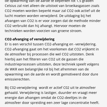
de opwarming van de aarde te beperken tot 1,5 graden
Celsius zal niet alleen de uitstoot van broeikasgassen zoals
CO2 moeten worden beperkt maar zal CO2 ook actief uit de
lucht moeten worden verwijderd. De uitdaging bij het
afvangen van CO2 is er voor zorgen dat de methode minder
CO2 verbruikt dan hij afvangt. Hiervoor moeten de
technieken worden voorzien van groene stroom.
CO2-afvanging of verwijdering
Er is een verschil tussen CO2-afvanging en -verwijdering.
CO2-afvanging gaat om het voorkomen dat CO2 vrijkomt in
de atmosfeer bij processen die wel CO2 uitstoten. Denk
hierbij aan het filteren van CO2 uit de gassen die
industrieprocessen uitstoten, deze techniek speelt volgens
de WKR een belangrijke rol bij het afremmen van de
opwarming van de aarde en wordt gemotiveerd door dure
emissierechten.
Bij C02-verwijdering wordt er actief C02 uit te atmosfeer
gehaald. Verwijdering is lastiger, duurder en vraagt meer
energie dan afvangen omdat de CO2-deeltjes in de
atmosfeer door spreiding een zeer lage concentratie heeft.