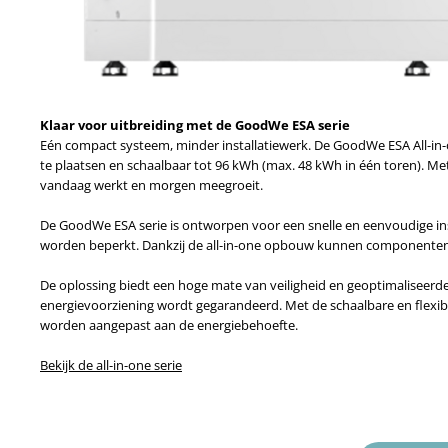
Klaar voor uitbreiding met de GoodWe ESA serie
Eén compact systeem, minder installatiewerk. De GoodWe ESA All-in-
te plaatsen en schaalbaar tot 96 kWh (max. 48 kWh in één toren). Me
vandaag werkt en morgen meegroeit.
De GoodWe ESA serie is ontworpen voor een snelle en eenvoudige insta
worden beperkt. Dankzij de all-in-one opbouw kunnen componenten 
De oplossing biedt een hoge mate van veiligheid en geoptimaliseerd
energievoorziening wordt gegarandeerd. Met de schaalbare en flexib
worden aangepast aan de energiebehoefte.
Bekijk de all-in-one serie