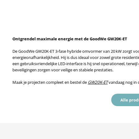
Ontgrendel maximale energie met de GoodWe GW20K-ET
De GoodWe GW20K-ET 3-fase hybride omvormer van 20 kW zorgt vo
energieonafhankelijkheid. Hij is dus ideaal voor zowel grote residenti
een gebruiksvriendelijke LED-interface is hij snel operationeel, terw
beveiligingen zorgen voor veilige en stabiele prestaties.
Maak je projecten compleet en bestel de
GW20K-ET
vandaag nog in 
Alle pro