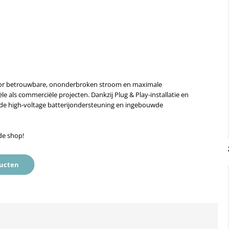
or betrouwbare, ononderbroken stroom en maximale
ële als commerciële projecten. Dankzij Plug & Play-installatie en
ijl de high-voltage batterijondersteuning en ingebouwde
de shop!
ducten