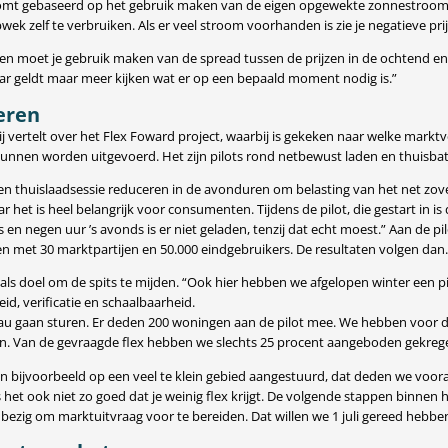
ng komt gebaseerd op het gebruik maken van de eigen opgewekte zonnestroom
wek zelf te verbruiken. Als er veel stroom voorhanden is zie je negatieve prij
 en moet je gebruik maken van de spread tussen de prijzen in de ochtend en
ar geldt maar meer kijken wat er op een bepaald moment nodig is.”
eren
j vertelt over het Flex Foward project, waarbij is gekeken naar welke mark
 kunnen worden uitgevoerd. Het zijn pilots rond netbewust laden en thuisbat
een thuislaadsessie reduceren in de avonduren om belasting van het net zov
het is heel belangrijk voor consumenten. Tijdens de pilot, die gestart in is
gs en negen uur ’s avonds is er niet geladen, tenzij dat echt moest.” Aan de p
den met 30 marktpartijen en 50.000 eindgebruikers. De resultaten volgen dan.
ls doel om de spits te mijden. “Ook hier hebben we afgelopen winter een pil
d, verificatie en schaalbaarheid.
eau gaan sturen. Er deden 200 woningen aan de pilot mee. We hebben voor de 
egen. Van de gevraagde flex hebben we slechts 25 procent aangeboden gekreg
ben bijvoorbeeld op een veel te klein gebied aangestuurd, dat deden we voo
het ook niet zo goed dat je weinig flex krijgt. De volgende stappen binnen 
ezig om marktuitvraag voor te bereiden. Dat willen we 1 juli gereed hebben