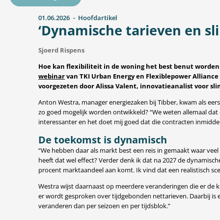
01.06.2026
Hoofdartikel
‘Dynamische tarieven en sl
Sjoerd Rispens
Hoe kan flexibiliteit in de woning het best benut word
webinar
van TKI Urban Energy en Flexiblepower Alliance
voorgezeten door Alissa Valent, innovatieanalist voor sl
Anton Westra, manager energiezaken bij Tibber, kwam als eers
zo goed mogelijk worden ontwikkeld? “We weten allemaal dat 
interessanter en het doet mij goed dat die contracten inmidd
De toekomst is dynamisch
“We hebben daar als markt best een reis in gemaakt waar veel i
heeft dat wel effect? Verder denk ik dat na 2027 de dynamisc
procent marktaandeel aan komt. Ik vind dat een realistisch sce
Westra wijst daarnaast op meerdere veranderingen die er de k
er wordt gesproken over tijdgebonden nettarieven. Daarbij is e
veranderen dan per seizoen en per tijdsblok.”