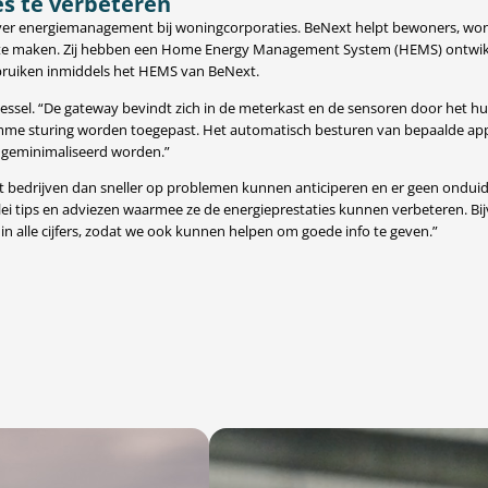
es te verbeteren
 over energiemanagement bij woningcorporaties. BeNext helpt bewoners, won
 maken. Zij hebben een Home Energy Management System (HEMS) ontwikkel
bruiken inmiddels het HEMS van BeNext.
Kessel. “De gateway bevindt zich in de meterkast en de sensoren door het h
imme sturing worden toegepast. Het automatisch besturen van bepaalde appar
 geminimaliseerd worden.”
t bedrijven dan sneller op problemen kunnen anticiperen en er geen onduid
llerlei tips en adviezen waarmee ze de energieprestaties kunnen verbeteren
 in alle cijfers, zodat we ook kunnen helpen om goede info te geven.”