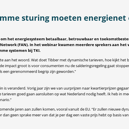
imme sturing moeten energienet 
en om het energiesysteem betaalbaar, betrouwbaar en toekomstbesten
 Network (FAN)
. In het webinar kwamen meerdere sprekers aan het 
imme systemen bij TKI.
te aan het woord. Wat doet Tibber met dynamische tarieven, hoe kijkt het 
de impact groot is voor consumenten nu de salderingsregeling gaat stopp
els een gerenommeerd begrip zijn geworden.”
n is veranderd. Vorig jaar zijn we van uurprijzen naar kwartierprijzen gega
he tarieven goed gaan aansluiten op wat Nederland nodig heeft. Ik heb in m
nario.”
omende jaren aan zullen komen, vooral vanuit de EU. “Er zullen nieuwe dyna
r dan geen sprake meer van dat je per dag een vaste prijs hebt op basis van d