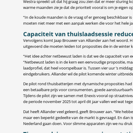
Westra spreekt uit dat hij graag zou zien dat er meer sturi
warme maanden zie je dat de prioriteit vooral is om je eigen op
“In de koude maanden is de vraag of er genoeg beschikbaar is
moeten niet meer met een aanpak werken die voor het hele ja
Capaciteit van thuislaadsessie reduc
Vervolgens komt Jaap Brouwer van Alliander aan het woord. Hi
uitgevoerd die moeten leiden tot proposities die in de winter
“Het idee achter netbewust laden is dat we de capaciteit van 
“Netbewust laden is in de kern een eenvoudige propositie, maar 
laadprofiel, dat heel voorspelbaar is. Tussen vier uur ’s midda
eindgebruikers. Alliander wil de pilot komende winter uitbrei
De pilot rond thuisbatterijen met dynamische proposities had a
een betaalbare prijs voor consumenten, goede aanstuurbaarhei
Tijdens de pilot zijn we samen met Enexis vooral op straatniv
de periode november 2025 tot april dit jaar vallen wel wat t
Dat heeft Alliander veel geleerd, geeft Brouwer aan. “We heb
maar een beperkt gedeelte van de markt is gevraagd. En dan is 
Nederland gaan doen. Voor slimme apparaten zijn we nu druk b