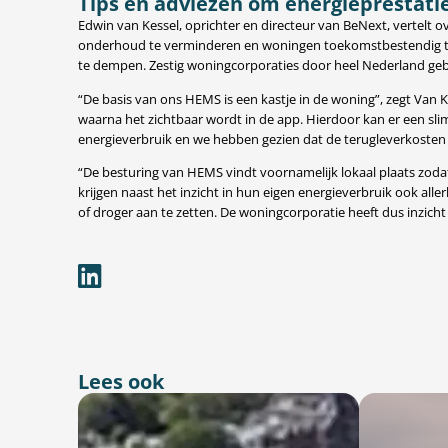
Tips en adviezen om energieprestati
Edwin van Kessel, oprichter en directeur van BeNext, vertelt
onderhoud te verminderen en woningen toekomstbestendig te
te dempen. Zestig woningcorporaties door heel Nederland ge
“De basis van ons HEMS is een kastje in de woning”, zegt Van 
waarna het zichtbaar wordt in de app. Hierdoor kan er een sl
energieverbruik en we hebben gezien dat de terugleverkosten
“De besturing van HEMS vindt voornamelijk lokaal plaats zoda
krijgen naast het inzicht in hun eigen energieverbruik ook a
of droger aan te zetten. De woningcorporatie heeft dus inzicht
Lees ook