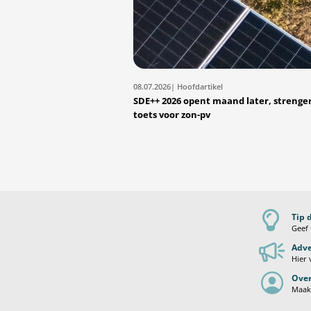
08.07.2026
| Hoofdartikel
SDE++ 2026 opent maand later, strenge
toets voor zon-pv
Tip 
Geef 
Adve
Hier 
Over
Maak 