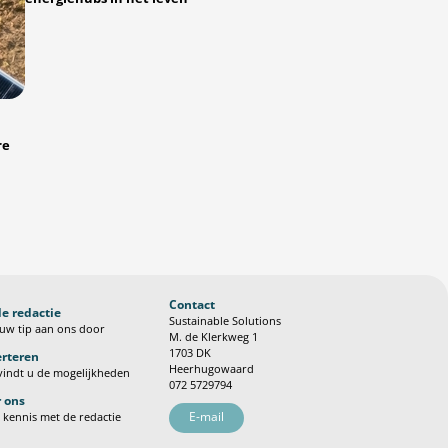
re
Contact
de redactie
Sustainable Solutions
uw tip aan ons door
M. de Klerkweg 1
1703 DK
rteren
Heerhugowaard
vindt u de mogelijkheden
072 5729794
 ons
E-mail
kennis met de redactie