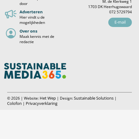
M. de Klerkweg 1
door
1703 DK Heerhugowaard
Adverteren
072 5729794
Hier vindt u de
E-mail
mogelijkheden
Over ons
Maak kennis met de
redactie
Het Wep
Sustainable Solutions
© 2026 | Website:
| Design:
|
Colofon
Privacyverklaring
|