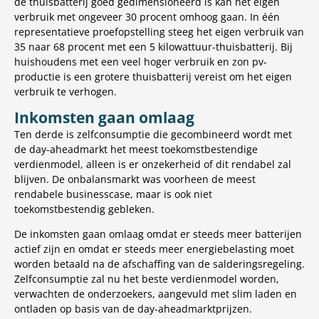
de thuisbatterij goed gedimensioneerd is kan het eigen
verbruik met ongeveer 30 procent omhoog gaan. In één
representatieve proefopstelling steeg het eigen verbruik van
35 naar 68 procent met een 5 kilowattuur-thuisbatterij. Bij
huishoudens met een veel hoger verbruik en zon pv-
productie is een grotere thuisbatterij vereist om het eigen
verbruik te verhogen.
Inkomsten gaan omlaag
Ten derde is zelfconsumptie die gecombineerd wordt met
de day-aheadmarkt het meest toekomstbestendige
verdienmodel, alleen is er onzekerheid of dit rendabel zal
blijven. De onbalansmarkt was voorheen de meest
rendabele businesscase, maar is ook niet
toekomstbestendig gebleken.
De inkomsten gaan omlaag omdat er steeds meer batterijen
actief zijn en omdat er steeds meer energiebelasting moet
worden betaald na de afschaffing van de salderingsregeling.
Zelfconsumptie zal nu het beste verdienmodel worden,
verwachten de onderzoekers, aangevuld met slim laden en
ontladen op basis van de day-aheadmarktprijzen.