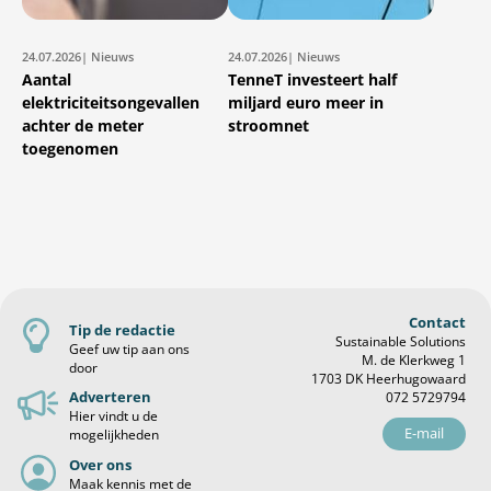
24.07.2026
| Nieuws
24.07.2026
| Nieuws
Aantal
TenneT investeert half
elektriciteitsongevallen
miljard euro meer in
achter de meter
stroomnet
toegenomen
Contact
Tip de redactie
Sustainable Solutions
Geef uw tip aan ons
M. de Klerkweg 1
door
1703 DK Heerhugowaard
Adverteren
072 5729794
Hier vindt u de
E-mail
mogelijkheden
Over ons
Maak kennis met de