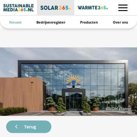
Nieuws
Bedrijvenregister
Producten
Over ons
©VDH Power
Terug