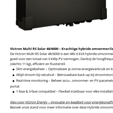
Victron Multi RS Solar 48/6000 – Krachtige hybride omvormer/l
De Victron Multi RS Solar 48/6000 is een 48V 6 kVA hybride omvorm
goed voor een totaal van 6 kWp PV-vermogen. Dankzij de hoogfrequen
(slechts 11 kg), efficiënt en fluisterstil.
Slim energiebeheer – Optimaliseer je zonne-energieverbruik en 
Altijd stroom bij netuitval – Betrouwbare back-up bij stroomstor
Real-time monitoring – Beheer accu-, omvormer- en PV-parameter
portal.
1-fase & 3-fase compatibel – Flexibel inzetbaar voor elke installat
Kies voor Victron Energy – innovatie en kwaliteit voor energieonafh
Bezoek onze stand voor meer informatie over deze Hybride omvorm