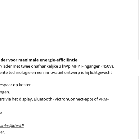
ader voor maximale energie-efficiëntie
er/lader met twee onafhankelijke 3 kWp MPPT-ingangen (450V),
te technologie en een innovatief ontwerp is hij lichtgewicht
bespaar op kosten.
ingen.
s via het display, Bluetooth (VictronConnect-app) of VRM-
ie
ankelijkheid!
er.