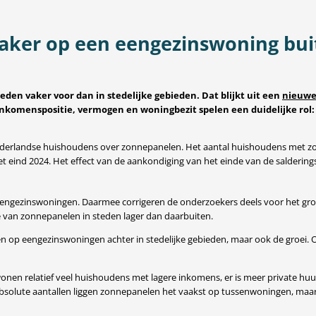
aker op een eengezinswoning bui
n vaker voor dan in stedelijke gebieden. Dat blijkt uit een
nieuwe
nkomenspositie, vermogen en woningbezit spelen een duidelijke ro
ederlandse huishoudens over zonnepanelen. Het aantal huishoudens met zon
ind 2024. Het effect van de aankondiging van het einde van de salderingsreg
ar eengezinswoningen. Daarmee corrigeren de onderzoekers deels voor het g
ie van zonnepanelen in steden lager dan daarbuiten.
len op eengezinswoningen achter in stedelijke gebieden, maar ook de groe
wonen relatief veel huishoudens met lagere inkomens, er is meer private hu
bsolute aantallen liggen zonnepanelen het vaakst op tussenwoningen, maar n