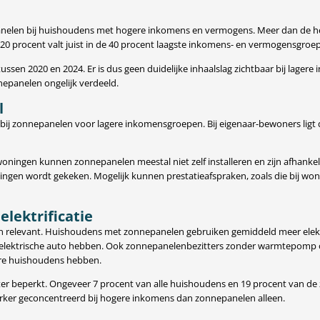
panelen bij huishoudens met hogere inkomens en vermogens. Meer dan de he
 procent valt juist in de 40 procent laagste inkomens- en vermogensgroe
ussen 2020 en 2024. Er is dus geen duidelijke inhaalslag zichtbaar bij lager
nepanelen ongelijk verdeeld.
l
 bij zonnepanelen voor lagere inkomensgroepen. Bij eigenaar-bewoners ligt
woningen kunnen zonnepanelen meestal niet zelf installeren en zijn afhankel
ingen wordt gekeken. Mogelijk kunnen prestatieafspraken, zoals die bij won
lektrificatie
ken relevant. Huishoudens met zonnepanelen gebruiken gemiddeld meer elek
 elektrische auto hebben. Ook zonnepanelenbezitters zonder warmtepomp 
tere huishoudens hebben.
chter beperkt. Ongeveer 7 procent van alle huishoudens en 19 procent van 
erker geconcentreerd bij hogere inkomens dan zonnepanelen alleen.