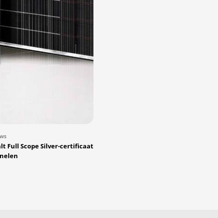
uws
t Full Scope Silver-certificaat
nelen