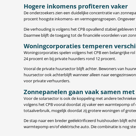
Hogere inkomens profiteren vaker
De onderzoekers zien een duidelijke concentratie van zonne
procent hoogste inkomens- en vermogensgroepen. Ongeveer 20
Die verhouding is volgens het CPB opvallend stabiel gebleven t
Daarmee blijft de toegang tot de financiële voordelen van zon
Woningcorporaties temperen verschi
Woningcorporaties spelen volgens het CPB een belangrijke rol
24 procent en bij private huurders rond 12 procent.
Vooral de private huursector blijft achter. Bewoners van huur
huursector ook achterblijft wanneer alleen naar eengezinswon
voor private verhuurders.
Zonnepanelen gaan vaak samen met e
Voor de solarsector is ook de koppeling met andere technie
volgens het CPB vooral doordat zij vaker een warmtepomp of
totaalverbruik, mogelijk doordat zij grotere woningen of gro
De stap naar een breder geëlektrificeerd huishouden blijft e
warmtepomp en/of elektrische auto. Die combinatie is nog st