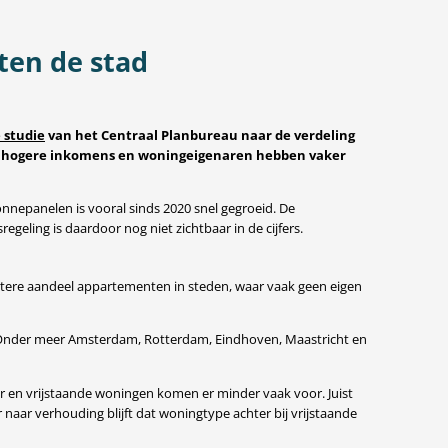
ten de stad
 studie
van het Centraal Planbureau naar de verdeling
l: hogere inkomens en woningeigenaren hebben vaker
nepanelen is vooral sinds 2020 snel gegroeid. De
eling is daardoor nog niet zichtbaar in de cijfers.
rotere aandeel appartementen in steden, waar vaak geen eigen
i. Onder meer Amsterdam, Rotterdam, Eindhoven, Maastricht en
ur en vrijstaande woningen komen er minder vaak voor. Juist
aar verhouding blijft dat woningtype achter bij vrijstaande