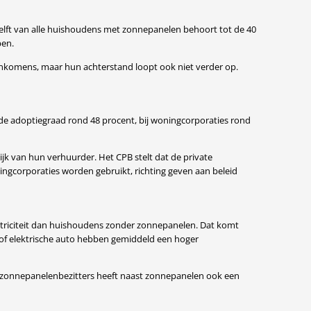
lft van alle huishoudens met zonnepanelen behoort tot de 40
pen.
e inkomens, maar hun achterstand loopt ook niet verder op.
 de adoptiegraad rond 48 procent, bij woningcorporaties rond
ijk van hun verhuurder. Het CPB stelt dat de private
ingcorporaties worden gebruikt, richting geven aan beleid
triciteit dan huishoudens zonder zonnepanelen. Dat komt
of elektrische auto hebben gemiddeld een hoger
de zonnepanelenbezitters heeft naast zonnepanelen ook een