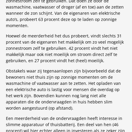
zonnestroom zelf te gebruiken. Dat doen ze door de
wasmachine, vaatwasser of droger (af en toe) aan de zetten
wanneer de zon schijnt. Van de eigenaren van elektrische
auto’s, probeert 63 procent deze op te laden op zonnige
momenten.
Hoewel de meerderheid het dus probeert, vindt slechts 31
procent van de eigenaren het makkelijk om zo veel mogelijk
zonnestroom zelf te gebruiken. 42 procent vindt het niet
makkelijk maar ook niet moeilijk om stroom direct zelf te
gebruiken, en 27 procent vindt het (heel) moeilijk.
Obstakels waar zij tegenaanlopen zijn bijvoorbeeld dat de
bewoners niet thuis zijn op zonnige momenten om de
wasmachine of vaatwasser aan te zetten. Het opladen van
een elektrische auto is lastig voor mensen die overdag op
het werk zijn. Bovendien kunnen nog lang niet alle
apparaten die de ondervraagden in huis hebben slim
worden aangestuurd (op afstand).
Een meerderheid van de ondervraagden heeft interesse in
slimme apparatuur of thuisbatterij. Een deel van hen (46
procent) wil hier echter alleen in investeren als ze zeker zijn