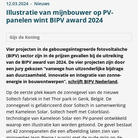
12.03.2024
Nieuws
Illustratie van mijnbouwer op PV-
panelen wint BIPV award 2024
Gijs de Koning
Vier projecten in de gebouwgeïntegreerde fotovoltaïsche
(BIPV) sector zijn in de prijzen gevallen bij de uitreiking
van de BIPV award van 2024. De vier projecten zijn door
een jury gekozen “vanwege hun uitzonderlijke bijdrage
aan duurzaamheid, innovatie en integratie van zonne-
energie in bouwontwerpen”,
schrijft BIPV Nederland
.
Op de eerste plek kwam de zonnegevel van de nieuwe
Soltech fabriek in het Thor park in Genk, België. De
zonnegevel is gefabriceerd door Soltech in samenwerking
met Kameleon Solar. Soltech heeft met Colorblast-
technologie van Kameleon Solar een PV-paneel ontwikkeld
waarop een illustratie kan worden getoond. De gevel bestaat
uit 42 zonnepanelen die een afbeelding laten zien van
mijnwerker Jean-Pierre Lavarini met de oude mijn op de