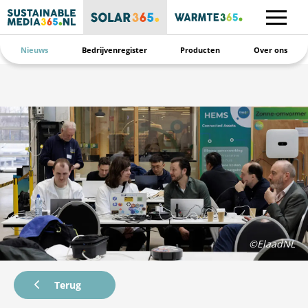
Nieuws
Bedrijvenregister
Producten
Over ons
©ElaadNL
Terug