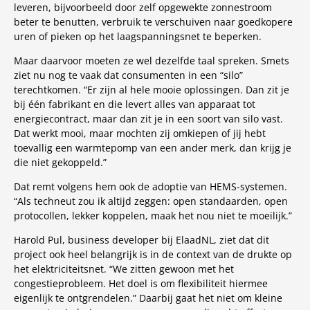
leveren, bijvoorbeeld door zelf opgewekte zonnestroom
beter te benutten, verbruik te verschuiven naar goedkopere
uren of pieken op het laagspanningsnet te beperken.
Maar daarvoor moeten ze wel dezelfde taal spreken. Smets
ziet nu nog te vaak dat consumenten in een “silo”
terechtkomen. “Er zijn al hele mooie oplossingen. Dan zit je
bij één fabrikant en die levert alles van apparaat tot
energiecontract, maar dan zit je in een soort van silo vast.
Dat werkt mooi, maar mochten zij omkiepen of jij hebt
toevallig een warmtepomp van een ander merk, dan krijg je
die niet gekoppeld.”
Dat remt volgens hem ook de adoptie van HEMS-systemen.
“Als techneut zou ik altijd zeggen: open standaarden, open
protocollen, lekker koppelen, maak het nou niet te moeilijk.”
Harold Pul, business developer bij ElaadNL, ziet dat dit
project ook heel belangrijk is in de context van de drukte op
het elektriciteitsnet. “We zitten gewoon met het
congestieprobleem. Het doel is om flexibiliteit hiermee
eigenlijk te ontgrendelen.” Daarbij gaat het niet om kleine