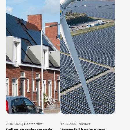
23.07.2026
| Hoofdartikel
17.07.2026
| Nieuws
Daling energiearmoede
Vattenfall boekt winst