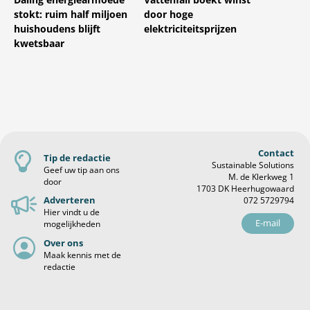
stokt: ruim half miljoen
door hoge
huishoudens blijft
elektriciteitsprijzen
kwetsbaar
Contact
Tip de redactie
Sustainable Solutions
Geef uw tip aan ons
M. de Klerkweg 1
door
1703 DK Heerhugowaard
Adverteren
072 5729794
Hier vindt u de
E-mail
mogelijkheden
Over ons
Maak kennis met de
redactie