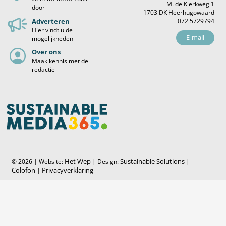
M. de Klerkweg 1
door
1703 DK Heerhugowaard
Adverteren
072 5729794
Hier vindt u de
E-mail
mogelijkheden
Over ons
Maak kennis met de
redactie
Het Wep
Sustainable Solutions
© 2026 | Website:
| Design:
|
Colofon
Privacyverklaring
|