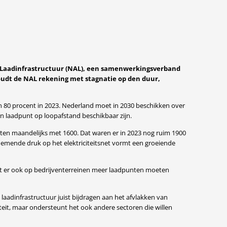
da Laadinfrastructuur (NAL), een samenwerkingsverband
houdt de NAL rekening met stagnatie op den duur,
n 80 procent in 2023. Nederland moet in 2030 beschikken over
en laadpunt op loopafstand beschikbaar zijn.
nten maandelijks met 1600. Dat waren er in 2023 nog ruim 1900
nemende druk op het elektriciteitsnet vormt een groeiende
 dat er ook op bedrijventerreinen meer laadpunten moeten
n laadinfrastructuur juist bijdragen aan het afvlakken van
teit, maar ondersteunt het ook andere sectoren die willen