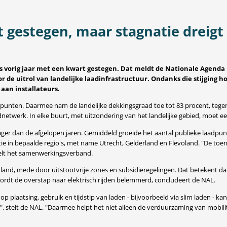
 gestegen, maar stagnatie dreigt
 is vorig jaar met een kwart gestegen. Dat meldt de Nationale Agen
 de uitrol van landelijke laadinfrastructuur. Ondanks die stijging 
aan installateurs.
dpunten. Daarmee nam de landelijke dekkingsgraad toe tot 83 procent, tege
netwerk. In elke buurt, met uitzondering van het landelijke gebied, moet e
lager dan de afgelopen jaren. Gemiddeld groeide het aantal publieke laadpu
ie in bepaalde regio's, met name Utrecht, Gelderland en Flevoland. "De toe
stelt het samenwerkingsverband.
ons land, mede door uitstootvrije zones en subsidieregelingen. Dat betekent
wordt de overstap naar elektrisch rijden belemmerd, concludeert de NAL.
op plaatsing, gebruik en tijdstip van laden - bijvoorbeeld via slim laden - ka
t", stelt de NAL. "Daarmee helpt het niet alleen de verduurzaming van mobili