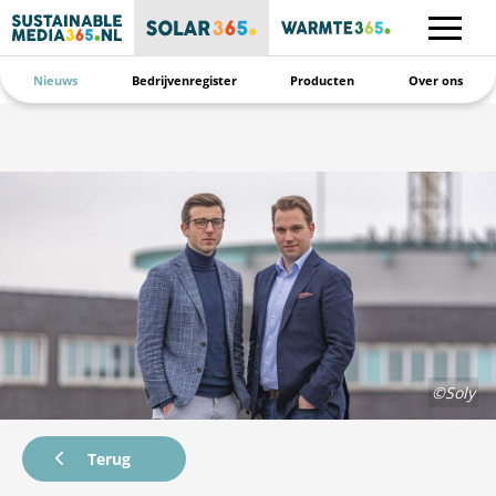
Nieuws
Bedrijvenregister
Producten
Over ons
©Soly
Terug