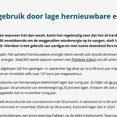
ebruik door lage hernieuwbare el
n en wanneer het dan waait, komt het regelmatig voor dat het zó ha
it onvoldoende om de weggevallen windenergie op te vangen, stelt Ha
it
. Hierdoor is het gebruik van aardgas en met name steenkool fors 
aald. Het aandeel hernieuwbare energie hierin wordt ook steeds dominan
re energie. Solar365 werkt daarom samen met
Publieke Zaken
om dit scher
 afgelopen tijd fors gestegen. In september lag deze op circa 80 euro per m
r en inmiddels zelfs naar 107 euro per megawattuur.
ductie van hernieuwbare elektriciteit lager dan vorig jaar. Zo blijkt uit
de ma
ig jaar. De productie van windenergie lag 25 procent lager. Al kwam dit o
pgewekt dan in november vorig jaar.
de de productie van zonnestroom met 20 procent. In absolute zin is dit echt
bronnen in november 2024 uit op 38 procent, 8 procent lager dan in 2023.
r prijsstijgingen een grote weerslag hebben op de elektriciteitsmarkt. Daarn