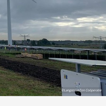
©LangstraatZon Coöperatie