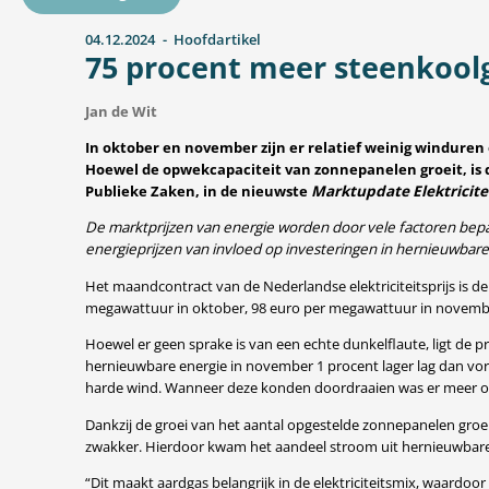
04.12.2024
Hoofdartikel
75 procent meer steenkoolg
Jan de Wit
In oktober en november zijn er relatief weinig windure
Hoewel de opwekcapaciteit van zonnepanelen groeit, is d
Publieke Zaken, in de nieuwste
Marktupdate Elektricite
De marktprijzen van energie worden door vele factoren bep
energieprijzen van invloed op investeringen in hernieuwba
Het maandcontract van de Nederlandse elektriciteitsprijs is de
megawattuur in oktober, 98 euro per megawattuur in novembe
Hoewel er geen sprake is van een echte dunkelflaute, ligt de pro
hernieuwbare energie in november 1 procent lager lag dan vor
harde wind. Wanneer deze konden doordraaien was er meer o
Dankzij de groei van het aantal opgestelde zonnepanelen groei
zwakker. Hierdoor kwam het aandeel stroom uit hernieuwbare 
“Dit maakt aardgas belangrijk in de elektriciteitsmix, waardoo