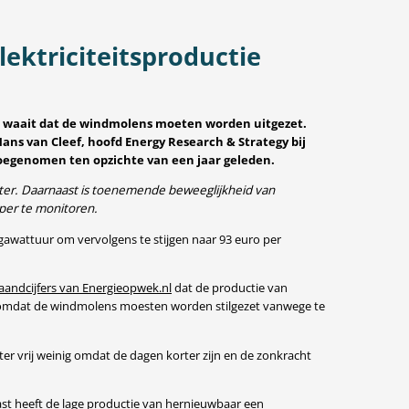
ektriciteitsproductie
rd waait dat de windmolens moeten worden uitgezet.
ns van Cleef, hoofd Energy Research & Strategy bij
toegenomen ten opzichte van een jaar geleden.
ter. Daarnaast is toenemende beweeglijkheid van
per te monitoren.
egawattuur om vervolgens te stijgen naar 93 euro per
andcijfers van Energieopwek.nl
dat de productie van
ok omdat de windmolens moesten worden stilgezet vanwege te
er vrij weinig omdat de dagen korter zijn en de zonkracht
aast heeft de lage productie van hernieuwbaar een