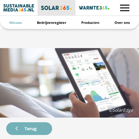
Nieuws
Bedrijvenregister
Producten
Over ons
©SolarEdge
Terug