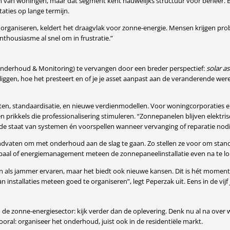
van woningen, maar dat segment kent nauwelijks structuur voor beheer. Er 
aties op lange termijn.
rganiseren, keldert het draagvlak voor zonne-energie. Mensen krijgen prob
enthousiasme al snel om in frustratie.”
Onderhoud & Monitoring) te vervangen door een breder perspectief:
solar 
t liggen, hoe het presteert en of je je asset aanpast aan de veranderende we
ten, standaardisatie, en nieuwe verdienmodellen. Voor woningcorporaties e
ikkels die professionalisering stimuleren. “Zonnepanelen blijven elektrische
 de staat van systemen én voorspellen wanneer vervanging of reparatie nodig 
ndvaten om met onderhoud aan de slag te gaan. Zo stellen ze voor om stand
adpaal of energiemanagement meteen de zonnepaneelinstallatie even na te l
 als jammer ervaren, maar het biedt ook nieuwe kansen. Dit is hét moment 
stallaties meteen goed te organiseren”, legt Peperzak uit. Eens in de vijf 
de zonne-energiesector: kijk verder dan de oplevering. Denk nu al na ov
 vooral: organiseer het onderhoud, juist ook in de residentiële markt.