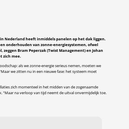
in Nederland heeft inmiddels panelen op het dak liggen.
ren en onderhouden van zonne-energiesystemen, ofwel
covol, zeggen Bram Peperzak (Twist Management) en Johan
t zich mee.
boodschap: als we zonne-energie serieus nemen, moeten we
 “Maar we zitten nu in een nieuwe fase: het systeem moet
allaties zich momenteel in het midden van de zogenaamde
k. “Maar na verloop van tijd neemt de uitval onvermijdelijk toe.