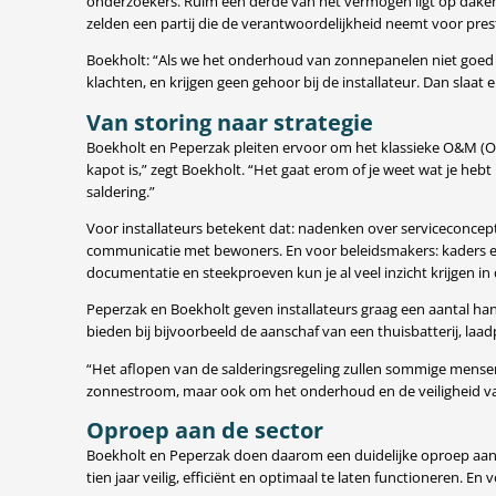
onderzoekers. Ruim een derde van het vermogen ligt op daken 
zelden een partij die de verantwoordelijkheid neemt voor prest
Boekholt: “Als we het onderhoud van zonnepanelen niet goed o
klachten, en krijgen geen gehoor bij de installateur. Dan slaat 
Van storing naar strategie
Boekholt en Peperzak pleiten ervoor om het klassieke O&M (
kapot is,” zegt Boekholt. “Het gaat erom of je weet wat je heb
saldering.”
Voor installateurs betekent dat: nadenken over serviceconcep
communicatie met bewoners. En voor beleidsmakers: kaders en pr
documentatie en steekproeven kun je al veel inzicht krijgen in
Peperzak en Boekholt geven installateurs graag een aantal ha
bieden bij bijvoorbeeld de aanschaf van een thuisbatterij, la
“Het aflopen van de salderingsregeling zullen sommige mensen
zonnestroom, maar ook om het onderhoud en de veiligheid van in
Oproep aan de sector
Boekholt en Peperzak doen daarom een duidelijke oproep aan 
tien jaar veilig, efficiënt en optimaal te laten functioneren. En