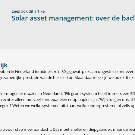
Lees ook dit artikel
Solar asset management: over de bad
ijk
hebben in Nederland inmiddels zo’n 30 gigawattpiek aan opgesteld zonnever
n gezamenlijke prestatie van de hele sector. Maar daarmee zijn we ook kritie
k vermogen er draaien in Nederland. “Elk groot systeem heeft immers een S
en echter alleen hoeveel zonnepanelen er op papier zijn. "Wij vroegen ons af
regeld? Weten we welke systemen uitstaan, welke onderpresteren of zelfs op
stap voor stap meer aandacht. Dat moet sneller en diepgaander, maar de res