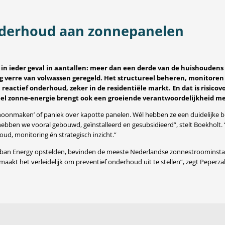
nderhoud aan zonnepanelen
n ieder geval in aantallen: meer dan een derde van de huishoudens 
nog verre van volwassen geregeld. Het structureel beheren, monito
an reactief onderhoud, zeker in de residentiële markt. En dat is risi
l zonne-energie brengt ook een groeiende verantwoordelijkheid me
hoonmaken’ of paniek over kapotte panelen. Wél hebben ze een duidelijke 
ebben we vooral gebouwd, geïnstalleerd en gesubsidieerd”, stelt Boekholt.
houd, monitoring én strategisch inzicht.”
Urban Energy opstelden, bevinden de meeste Nederlandse zonnestroominst
 maakt het verleidelijk om preventief onderhoud uit te stellen”, zegt Peperza