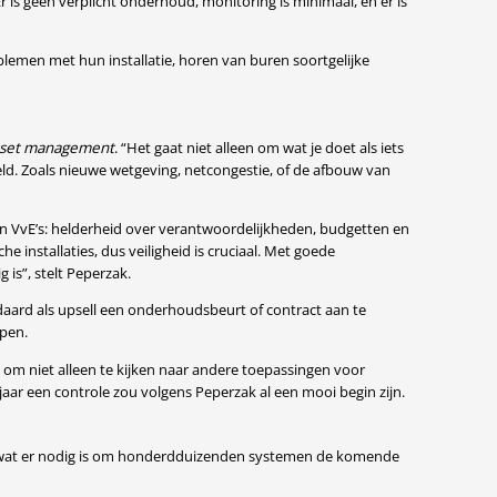
is geen verplicht onderhoud, monitoring is minimaal, en er is
lemen met hun installatie, horen van buren soortgelijke
asset management
. “Het gaat niet alleen om wat je doet als iets
reld. Zoals nieuwe wetgeving, netcongestie, of de afbouw van
n VvE’s: helderheid over verantwoordelijkheden, budgetten en
 installaties, dus veiligheid is cruciaal. Met goede
is”, stelt Peperzak.
aard als upsell een onderhoudsbeurt of contract aan te
open.
om niet alleen te kijken naar andere toepassingen voor
jaar een controle zou volgens Peperzak al een mooi begin zijn.
er wat er nodig is om honderdduizenden systemen de komende