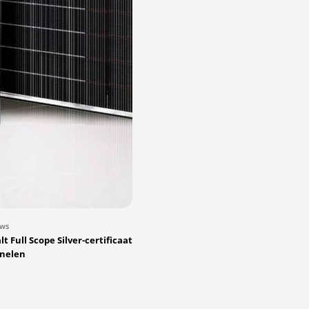
uws
t Full Scope Silver-certificaat
nelen