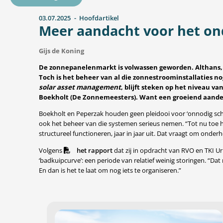
03.07.2025
Hoofdartikel
Meer aandacht voor het o
Gijs de Koning
De zonnepanelenmarkt is volwassen geworden. Althans, i
Toch is het beheer van al die zonnestroominstallaties 
solar asset management
, blijft steken op het niveau v
Boekholt (De Zonnemeesters). Want een groeiend aandee
Boekholt en Peperzak houden geen pleidooi voor ‘onnodig sc
ook het beheer van die systemen serieus nemen. “Tot nu toe h
structureel functioneren, jaar in jaar uit. Dat vraagt om onder
Volgens
het rapport
dat zij in opdracht van RVO en TKI 
‘badkuipcurve’: een periode van relatief weinig storingen. “Dat
En dan is het te laat om nog iets te organiseren.”