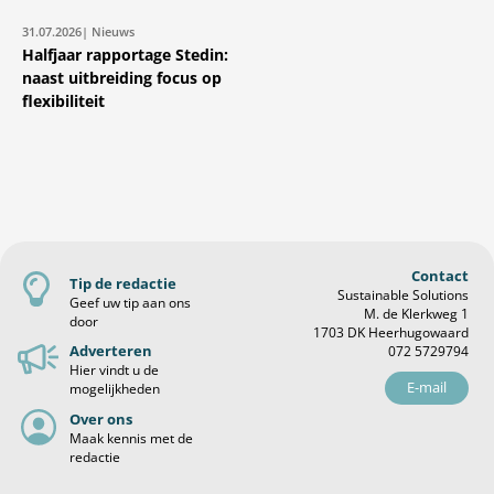
31.07.2026
| Nieuws
Halfjaar rapportage Stedin:
naast uitbreiding focus op
flexibiliteit
Contact
Tip de redactie
Sustainable Solutions
Geef uw tip aan ons
M. de Klerkweg 1
door
1703 DK Heerhugowaard
Adverteren
072 5729794
Hier vindt u de
E-mail
mogelijkheden
Over ons
Maak kennis met de
redactie